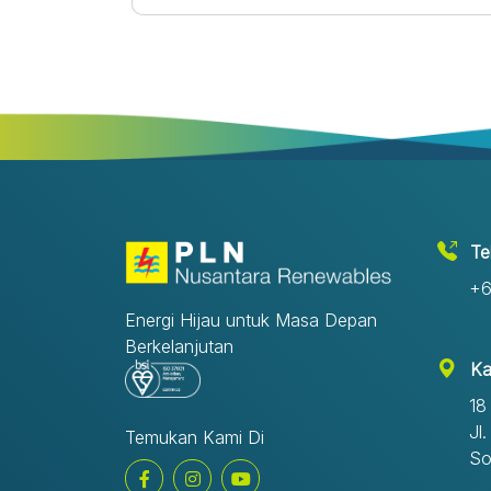
tersebut dibuktikan dengan keberhasilan PLN
NR meraih sertifikasi ISO 37001:2016 yakni
Sistem Manajemen Anti Penyuapan yang
sudah pernah dilaksanakan pada tahun 2025
sebagai bentuk pengakuan atas implementasi
sistem pencegahan penyuapan yang telah
diterapkan secara konsisten di lingkungan
perusahaan.Pencapaian ini menjadi salah satu
langkah strategis PLN NR dalam memperkuat
penerapan Good Corporate Governance
(GCG), meningkatkan kepercayaan para
Te
pemangku kepentingan, serta memastikan
+6
seluruh proses bisnis berjalan sesuai prinsip
kepatuhan, etika, dan akuntabilitas.Sebagai
Energi Hijau untuk Masa Depan
perusahaan yang menjunjung tinggi nilai
Berkelanjutan
integritas, PLN Nusantara Renewables terus
Ka
memperkuat implementasi SMAP melalui
18
berbagai inisiatif berkelanjutan. Salah satunya
adalah penandatanganan Pakta Integritas ole
Jl
Temukan Kami Di
insan perusahaan sebagai bentuk komitmen
So
bersama dalam menjalankan tugas secara