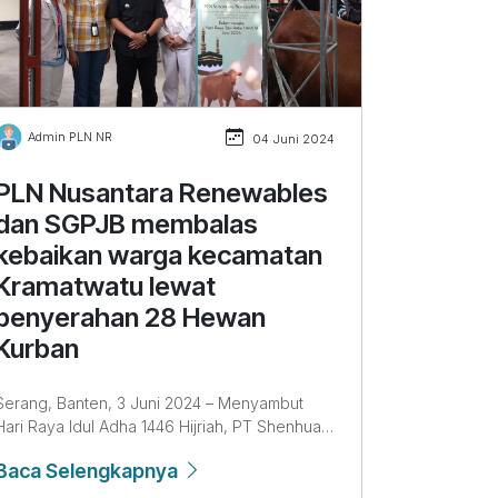
Admin PLN NR
Admin P
04 Juni 2024
PLN Nusantara Renewables
PLN Nu
dan SGPJB membalas
Resmik
kebaikan warga kecamatan
Ratusa
Kramatwatu lewat
Akses A
penyerahan 28 Hewan
Bandung Ba
Kurban
Dengan penu
Renewables
erang, Banten, 3 Juni 2024 – Menyambut
Baca Se
di Pondok Pe
Hari Raya Idul Adha 1446 Hijriah, PT Shenhua
Desa Ciroy
Guohua Pembangkitan Jawa Bali (SGPJB)
Bandung Bar
Baca Selengkapnya
berkolaborasi dengan PT PLN Nusantara
operasional 
Renewables (PLN NR) membagikan 28 hewan