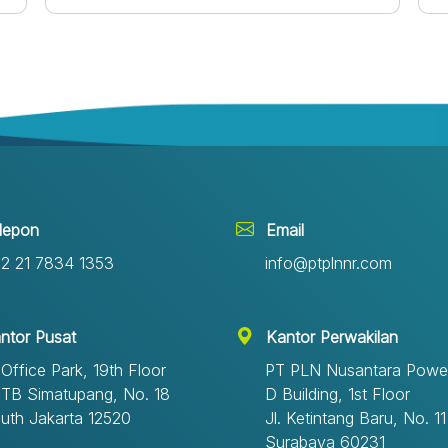
Rapat ini dipimpin oleh Direksi PLN Nusantara
Power (PLN NP) selaku Pemegang Saham
Mayoritas, serta turut dihadiri Yayasan
Kesejahteraan PT PLN Nusantara Power
selaku Pemegang Saham Minoritas.RUPS LPT
tersebut membahas penyampaian laporan
kinerja perusahaan selama tahun buku 2025,
S
termasuk laporan tahunan, laporan keuangan,
evaluasi pencapaian kinerja, serta agenda
lainnya sesuai dengan ketentuan yang
berlaku.Dalam pelaksanaan RUPS LPT, PLN
lepon
Email
NR menyampaikan capaian kinerja
perusahaan sepanjang tahun 2025 dengan
2 21 7834 1353
info@ptplnnr.com
realisasi beberapa indikator utama yang
melampaui target yang telah ditetapkan dalam
Jaw
Rencana Kerja dan Anggaran Perusahaan
ntor Pusat
Kantor Perwakilan
(RKAP) 2025.&nbsp;Berdasarkan hasil evaluasi
kinerja, PLN NR mencatatkan
 Office Park, 19th Floor
PT PLN Nusantara Powe
realisasi:&nbsp;Pendapatan Usaha sebesar
h
. TB Simatupang, No. 18
D Building, 1st Floor
Rp1.012,09 miliar, atau mencapai 110%
uth Jakarta 12520
Jl. Ketintang Baru, No. 11
terhadap target RKAP 2025 sebesar Rp917,52
Surabaya 60231
miliar.&nbsp;Laba Bersih sebesar Rp1.074,76