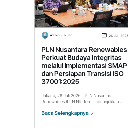
Admin PLN NR
26 Juli 202
PLN Nusantara Renewables
Perkuat Budaya Integritas
melalui Implementasi SMAP
dan Persiapan Transisi ISO
37001:2025
Jakarta, 26 Juli 2026 – PLN Nusantara
Renewables (PLN NR) terus menunjukkan
komitmennya dalam membangun tata kelola
Baca Selengkapnya
perusahaan yang bersih, transparan, dan
berintegritas melalui penerapan Sistem
Manajemen Anti Penyuapan (SMAP). Komitme