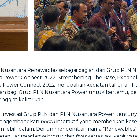
N Nusantara Renewables sebagai bagian dari Grup PLN N
Power Connect 2022: Strenthening The Base, Expanding
ara Power Connect 2022 merupakan kegiatan tahunan P
adah bagi Grup PLN Nusantara Power untuk bertemu, be
ggiat kelistrikan.
 investasi Grup PLN dan PLN Nusantara Power, tentun
n mengembangkan
booth
interaktif yang memberikan ke
n lebih dalam. Dengn mengemban nama “Renewables”,
gan, tanpa adanya brosur dan
flyer
kertas, souvenir ya