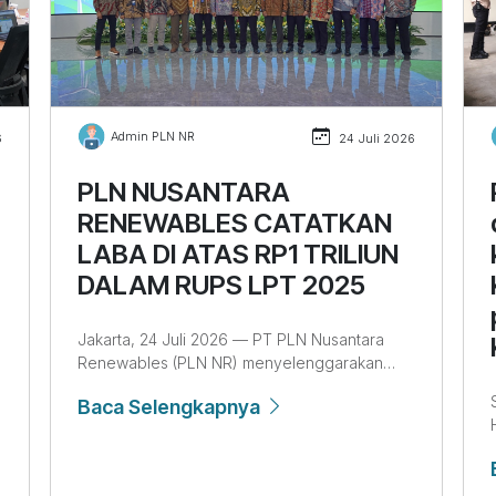
Admin PLN NR
6
24 Juli 2026
PLN NUSANTARA
RENEWABLES CATATKAN
LABA DI ATAS RP1 TRILIUN
DALAM RUPS LPT 2025
Jakarta, 24 Juli 2026 — PT PLN Nusantara
Renewables (PLN NR) menyelenggarakan
Rapat Umum Pemegang Saham Laporan
S
Baca Selengkapnya
Pertanggungjawaban Tahunan (RUPS LPT)
Tahun Buku 2025 pada hari Senin (29/06)
yang bertempat di Ruang Nusantara
InnoVision PLN Nusantara Power, Jakarta.
n